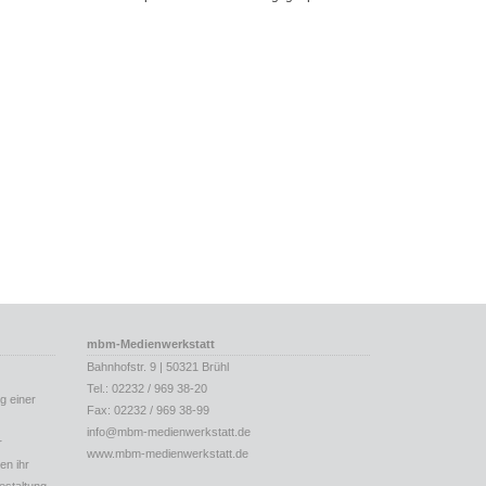
mbm-Medienwerkstatt
Bahnhofstr. 9 | 50321 Brühl
Tel.: 02232 / 969 38-20
ng einer
Fax: 02232 / 969 38-99
info@mbm-medienwerkstatt.de
r
www.mbm-medienwerkstatt.de
en ihr
estaltung