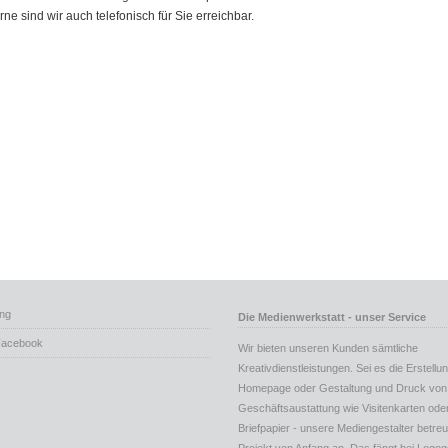
rne sind wir auch telefonisch für Sie erreichbar.
ng
Die Medienwerkstatt - unser Service
Facebook
Wir bieten unseren Kunden sämtliche
Kreativdienstleistungen. Sei es die Erstellu
Homepage oder Gestaltung und Druck von
Geschäftsaustattung wie Visitenkarten ode
Briefpapier - unsere Mediengestalter betreu
Projekt von Anfang an. Das fängt bei Logog