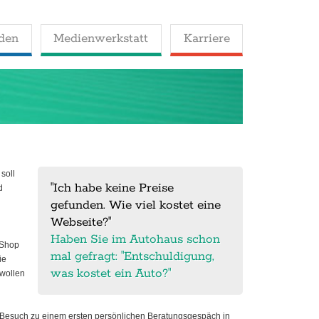
den
Medienwerkstatt
Karriere
soll
"Ich habe keine Preise
d
gefunden. Wie viel kostet eine
Webseite?"
Haben Sie im Autohaus schon
 Shop
mal gefragt: "Entschuldigung,
ie
was kostet ein Auto?"
 wollen
en Besuch zu einem ersten persönlichen Beratungsgespäch in