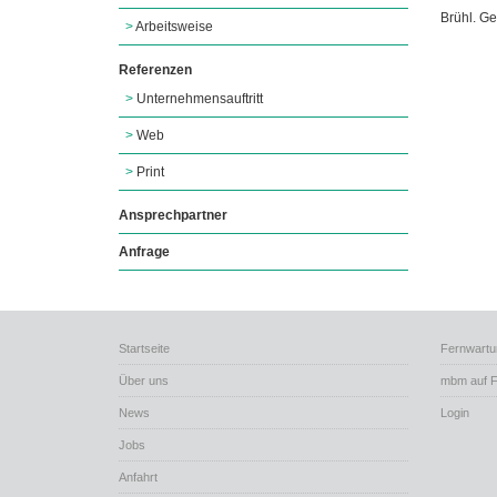
Brühl. Ge
Arbeitsweise
Referenzen
Unternehmensauftritt
Web
Print
Ansprechpartner
Anfrage
Startseite
Fernwartu
Über uns
mbm auf 
News
Login
Jobs
Anfahrt