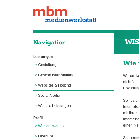
WI
Navigation
Leistungen
Wie 
Gestaltung
Geschäftsausstattung
Warum kön
nicht "ei
Websites & Hosting
Erwartung
Social Media
Soll es e
Weitere Leistungen
Internets
mit Ihren
Profil
Internets
einen Ne
Wissenswertes
Über uns
Sie nenne