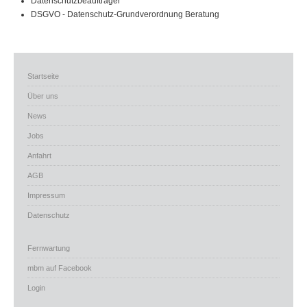
Datenschutzbeauftrager
DSGVO - Datenschutz-Grundverordnung Beratung
Startseite
Über uns
News
Jobs
Anfahrt
AGB
Impressum
Datenschutz
Fernwartung
mbm auf Facebook
Login